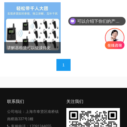
可以介绍下你们的产品么
讲解器租赁可以使接待更加便捷
文
1
章
导
航
联系我们
关注我们
公司地址：上海市奉贤区南桥镇
南桥路337号1幢
客服电话：17091244655