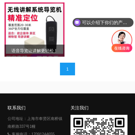
可以介绍下你们的产品么
语音导览让讲解更轻松！
文
1
章
导
航
联系我们
关注我们
公司地址：上海市奉贤区南桥镇
南桥路337号1幢
客服电话：17091244655