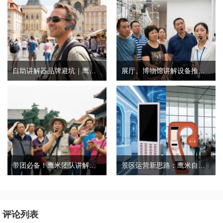
自助讲解器品牌避坑｜鹰米自助讲解器，实测好用不踩雷
展厅、博物馆讲解设备推荐｜分区讲解系统，解决多团队接待核心痛点
带团必备！鹰米团队讲解器，防串音 + 易管理双在线
景区运营新思路：鹰米自助租赁柜，不只是省了点人工费
评论列表