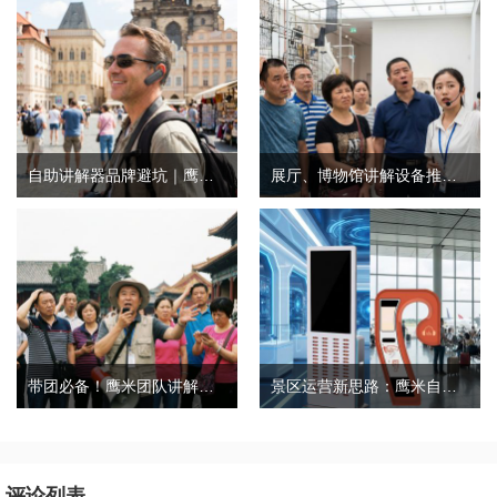
自助讲解器品牌避坑｜鹰米自助讲解器，实测好用不踩雷
展厅、博物馆讲解设备推荐｜分区讲解系统，解决多团队接待核心痛点
带团必备！鹰米团队讲解器，防串音 + 易管理双在线
景区运营新思路：鹰米自助租赁柜，不只是省了点人工费
评论列表