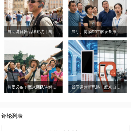
自助讲解器品牌避坑｜鹰米自助讲解器，实测好用不踩雷
展厅、博物馆讲解设备推荐｜分区讲解系统，解决多团队接待核心痛点
带团必备！鹰米团队讲解器，防串音 + 易管理双在线
景区运营新思路：鹰米自助租赁柜，不只是省了点人工费
评论列表