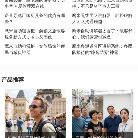
串音 + 易管理双在线
柜，不只是省了点人工费
​语音导览厂家所具备的优势有哪
鹰米无线团队讲解器：轻松破解
些？
大团队沟通难题
鹰米自助租赁柜：解锁文旅散客
鹰米自助讲解器太香了：散客舒
服务新方式，省心又高效
心，我们运营也减负
鹰米自助租赁柜：文旅场馆的便
鹰米多通道分区讲解系统：多团
民与减负神器
队接待的“静音结界”神器
产品推荐