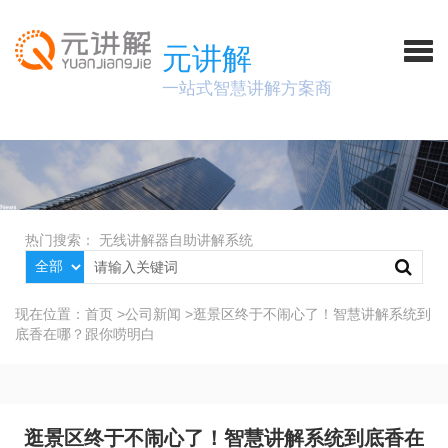
元讲解
一站式智慧讲解方案商
热门搜索：
无线讲解器
自助讲解系统
现在位置：
首页
>
公司新闻
>
逛景区终于不闹心了！智慧讲解系统到
底香在哪？跟你唠明白
逛景区终于不闹心了！智慧讲解系统到底香在