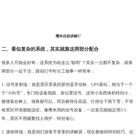
鹰米自助讲解I7
二、看似复杂的系统，其实就靠这两部分配合
很多人可能会好奇，这系统为啥这么“聪明”？其实一点都不复杂，就靠
两部分一起干活，跟咱们平时分工做事一样简单：
1. 信号发射端：就是景区里装的那些蓝牙信标、GPS基站，相当于一个
个“小向导”，专门给设备指路、发位置信号。这些小东西体积特别小，
随便装在树上、墙角都可以，而且耐得住高温、扛得住下雨下雪，不管
啥景区环境都能适应。像鹰米用的信号设备，一次装完能稳定用3-5
年，景区不用频繁找人维护，特别省心。
2. 接收终端：就是咱们游客手里拿的讲解器，现在都做得特别轻巧。比