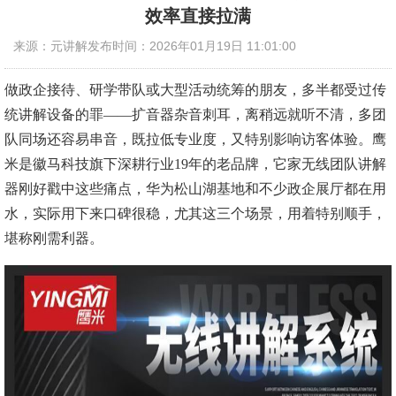
效率直接拉满
来源：元讲解
发布时间：2026年01月19日 11:01:00
做政企接待、研学带队或大型活动统筹的朋友，多半都受过传
统讲解设备的罪
——扩音器杂音刺耳，离稍远就听不清，多团
队同场还容易串音，既拉低专业度，又特别影响访客体验。鹰
米是徽马科技旗下深耕行业19年的老品牌，它家无线团队讲解
器刚好戳中这些痛点，华为松山湖基地和不少政企展厅都在用
水，实际用下来口碑很稳，尤其这三个场景，用着特别顺手，
堪称刚需利器。