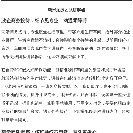
鹰米无线团队讲解器
政企商务接待：细节见专业，沟通零障碍
高端商务接待，专业度全在细节里。带客户逛生产车间、给外宾介绍企
业展厅，讲解声音清不清晰，直接影响整个接待的质感。以前用传统扩
音器，车间机器轰鸣声盖过讲解声，外宾听得费劲，场面很尴尬；换上
鹰米无线团队讲解器后，这些麻烦就都解决了。
它自带SOC嵌入式降噪功能，能精准滤掉车间里的杂音和展厅环境音，
就算站在嘈杂的生产线旁，讲解声也能清清楚楚传到每个访客耳朵里。
200米内信号都很稳，带访客穿梭大型厂区、多层展厅，也不会出现断
联卡顿的情况。机身才18克重，耳挂式设计贴合耳廓，访客戴一整天也
没不适感，操作也简单，拿到手就能用，不用专人指导，妥妥体现出企
业接待的细致与高效。遇到外宾接待，还能搭配多语种讲解内容，轻松
打破语言隔阂。
研学团队考察：多班并行不串音，带队更省心