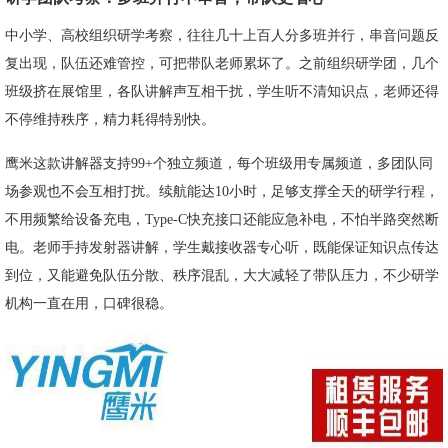
中小学、高校组织研学考察，往往几十上百人分多班并行，串音问题反
复出现，队伍还难管控，可把带队老师累坏了。之前组织研学团，几个
班级挤在展馆里，各队讲解声互相干扰，学生听不清知识点，老师还得
不停维持秩序，精力耗得特别快。
鹰米这款讲解器支持99+个独立频道，每个班级用专属频道，多团队同
场参观也不会互相打扰。续航能达10小时，足够支撑全天的研学行程，
不用频繁给设备充电，Type-C快充接口还能应急补电，不怕半路突然断
电。老师手持发射器讲解，学生戴接收器专心听，既能保证知识点传达
到位，又能避免队伍分散、秩序混乱，大大减轻了带队压力，不少研学
机构一直在用，口碑很稳。