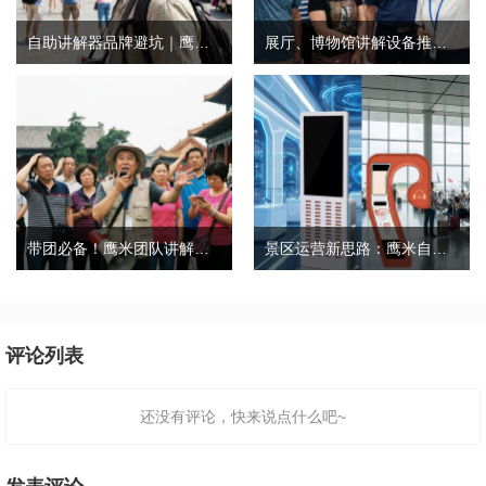
自助讲解器品牌避坑｜鹰米自助讲解器，实测好用不踩雷
展厅、博物馆讲解设备推荐｜分区讲解系统，解决多团队接待核心痛点
带团必备！鹰米团队讲解器，防串音 + 易管理双在线
景区运营新思路：鹰米自助租赁柜，不只是省了点人工费
评论列表
还没有评论，快来说点什么吧~