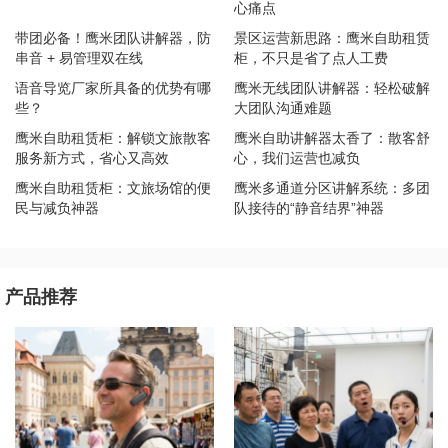
心痛点
带团必备！鹰米团队讲解器，防
景区运营新思路：鹰米自助租赁
串音 + 易管理双在线
柜，不只是省了点人工费
​语音导览厂家所具备的优势有哪
鹰米无线团队讲解器：轻松破解
些？
大团队沟通难题
鹰米自助租赁柜：解锁文旅散客
鹰米自助讲解器太香了：散客舒
服务新方式，省心又高效
心，我们运营也减负
鹰米自助租赁柜：文旅场馆的便
鹰米多通道分区讲解系统：多团
民与减负神器
队接待的“静音结界”神器
产品推荐