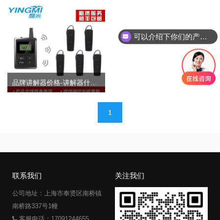
可以介绍下你们的产品么
品牌讲解器价格-讲解器什么牌子比较好
文
1
章
导
航
联系我们
关注我们
公司地址：上海市奉贤区南桥镇
南桥路337号1幢
客服电话：17091244655