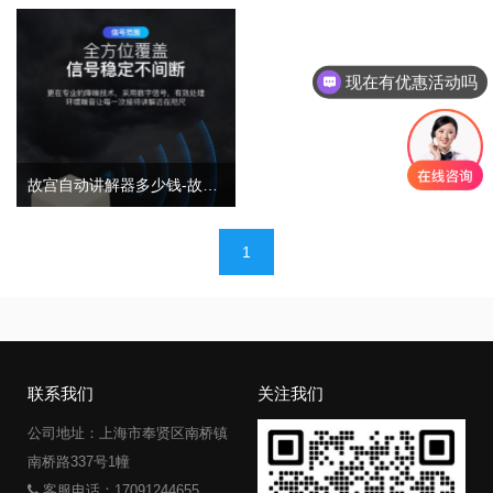
现在有优惠活动吗
故宫自动讲解器多少钱-故宫讲解器怎么用
文
1
章
导
航
联系我们
关注我们
公司地址：上海市奉贤区南桥镇
南桥路337号1幢
客服电话：17091244655