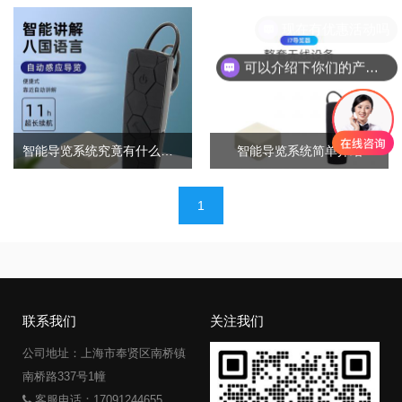
现在有优惠活动吗
可以介绍下你们的产品么
智能导览系统究竟有什么样的魅力呢？
智能导览系统简单介绍
文
1
章
导
航
联系我们
关注我们
公司地址：上海市奉贤区南桥镇
南桥路337号1幢
客服电话：17091244655