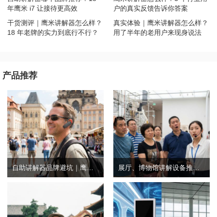
年鹰米 i7 让接待更高效
户的真实反馈告诉你答案
干货测评｜鹰米讲解器怎么样？
真实体验｜鹰米讲解器怎么样？
18 年老牌的实力到底行不行？
用了半年的老用户来现身说法
产品推荐
自助讲解器品牌避坑｜鹰米自助讲解器，实测好用不踩雷
展厅、博物馆讲解设备推荐｜分区讲解系统，解决多团队接待核心痛点