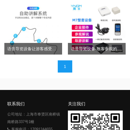
语音导览设备让游客感受自助旅行
语音导览设备-散客参观的好帮手
文
1
章
导
航
联系我们
关注我们
公司地址：上海市奉贤区南桥镇
南桥路337号1幢
客服电话：17091244655