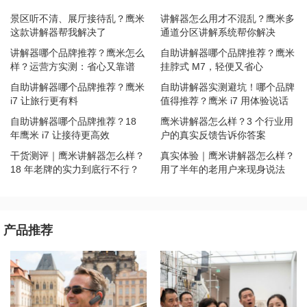
景区听不清、展厅接待乱？鹰米
讲解器怎么用才不混乱？鹰米多
这款讲解器帮我解决了
通道分区讲解系统帮你解决
讲解器哪个品牌推荐？鹰米怎么
自助讲解器哪个品牌推荐？鹰米
样？运营方实测：省心又靠谱
挂脖式 M7，轻便又省心
自助讲解器哪个品牌推荐？鹰米
自助讲解器实测避坑！哪个品牌
i7 让旅行更有料
值得推荐？鹰米 i7 用体验说话
自助讲解器哪个品牌推荐？18
鹰米讲解器怎么样？3 个行业用
年鹰米 i7 让接待更高效
户的真实反馈告诉你答案
干货测评｜鹰米讲解器怎么样？
真实体验｜鹰米讲解器怎么样？
18 年老牌的实力到底行不行？
用了半年的老用户来现身说法
产品推荐