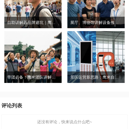
自助讲解器品牌避坑｜鹰米自助讲解器，实测好用不踩雷
展厅、博物馆讲解设备推荐｜分区讲解系统，解决多团队接待核心痛点
带团必备！鹰米团队讲解器，防串音 + 易管理双在线
景区运营新思路：鹰米自助租赁柜，不只是省了点人工费
评论列表
还没有评论，快来说点什么吧~