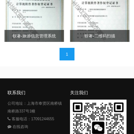
软著-旅游信息管理系统
软著-二维码扫描
文
1
章
导
航
联系我们
关注我们
公司地址：上海市奉贤区南桥镇
南桥路337号1幢
客服电话：17091244655
在线咨询