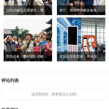
自助讲解器品牌避坑｜鹰米自助讲解器，实测好用不踩雷
展厅、博物馆讲解设备推荐｜分区讲解系统，解决多团队接待核心痛点
带团必备！鹰米团队讲解器，防串音 + 易管理双在线
景区运营新思路：鹰米自助租赁柜，不只是省了点人工费
评论列表
还没有评论，快来说点什么吧~