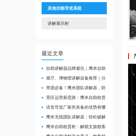
其他功能导览系统
讲解展示柜
最近文章
自助讲解器品牌避坑｜鹰米自助
讲解器，实测好用不踩雷
展厅、博物馆讲解设备推荐｜分
区讲解系统，解决多团队接待核心
带团必备！鹰米团队讲解器，防
痛点
串音 + 易管理双在线
景区运营新思路：鹰米自助租赁
柜，不只是省了点人工费
​语音导览厂家所具备的优势有哪
些？
鹰米无线团队讲解器：轻松破解
大团队沟通难题
鹰米自助租赁柜：解锁文旅散客
服务新方式，省心又高效