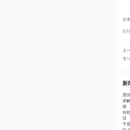
文
版权
上
下
新
景
讲
谱
自助
话
干
行