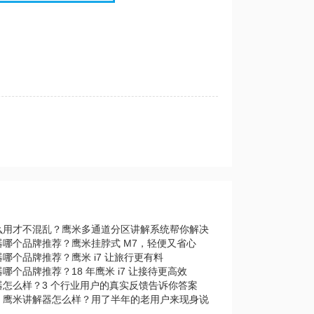
么用才不混乱？鹰米多通道分区讲解系统帮你解决
器哪个品牌推荐？鹰米挂脖式 M7，轻便又省心
哪个品牌推荐？鹰米 i7 让旅行更有料
哪个品牌推荐？18 年鹰米 i7 让接待更高效
器怎么样？3 个行业用户的真实反馈告诉你答案
｜鹰米讲解器怎么样？用了半年的老用户来现身说