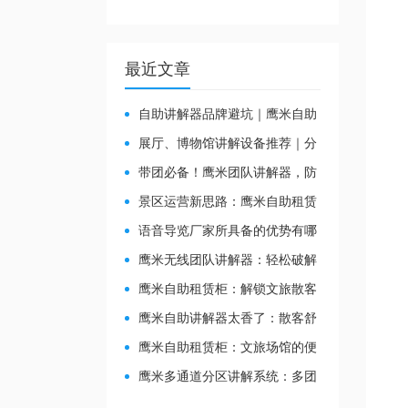
最近文章
自助讲解器品牌避坑｜鹰米自助
讲解器，实测好用不踩雷
展厅、博物馆讲解设备推荐｜分
区讲解系统，解决多团队接待核心
带团必备！鹰米团队讲解器，防
痛点
串音 + 易管理双在线
景区运营新思路：鹰米自助租赁
柜，不只是省了点人工费
​语音导览厂家所具备的优势有哪
些？
鹰米无线团队讲解器：轻松破解
大团队沟通难题
鹰米自助租赁柜：解锁文旅散客
服务新方式，省心又高效
鹰米自助讲解器太香了：散客舒
心，我们运营也减负
鹰米自助租赁柜：文旅场馆的便
民与减负神器
鹰米多通道分区讲解系统：多团
队接待的“静音结界”神器