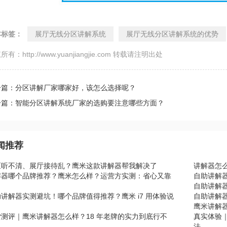
本标签：
展厅无线分区讲解系统
展厅无线分区讲解系统的优势
所有：http://www.yuanjiangjie.com 转载请注明出处
一篇：分区讲解厂家哪家好，该怎么选择呢？
一篇：智能分区讲解系统厂家的选购要注意哪些方面？
闻推荐
区听不清、展厅接待乱？鹰米这款讲解器帮我解决了
讲解器怎
解器哪个品牌推荐？鹰米怎么样？运营方实测：省心又靠
自助讲解
自助讲解器
讲解器实测避坑！哪个品牌值得推荐？鹰米 i7 用体验说
自助讲解器
鹰米讲解
货测评｜鹰米讲解器怎么样？18 年老牌的实力到底行不
真实体验
？
法