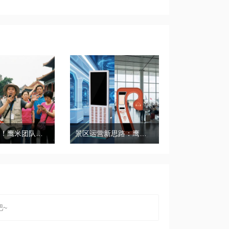
带团必备！鹰米团队讲解器，防串音 + 易管理双在线
景区运营新思路：鹰米自助租赁柜，不只是省了点人工费
~