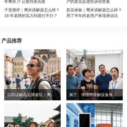
年鹰米 i7 让接待更高效
户的真实反馈告诉你答案
干货测评｜鹰米讲解器怎么样？
真实体验｜鹰米讲解器怎么样？
18 年老牌的实力到底行不行？
用了半年的老用户来现身说法
产品推荐
自助讲解器品牌避坑｜鹰米自助讲解器，实测好用不踩雷
展厅、博物馆讲解设备推荐｜分区讲解系统，解决多团队接待核心痛点