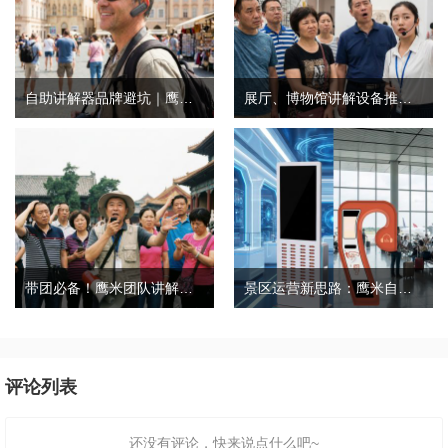
自助讲解器品牌避坑｜鹰米自助讲解器，实测好用不踩雷
展厅、博物馆讲解设备推荐｜分区讲解系统，解决多团队接待核心痛点
带团必备！鹰米团队讲解器，防串音 + 易管理双在线
景区运营新思路：鹰米自助租赁柜，不只是省了点人工费
评论列表
还没有评论，快来说点什么吧~