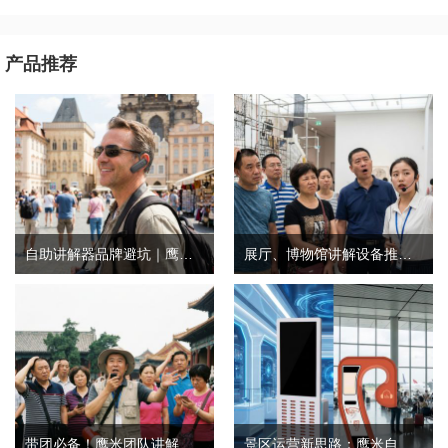
产品推荐
自助讲解器品牌避坑｜鹰米自助讲解器，实测好用不踩雷
展厅、博物馆讲解设备推荐｜分区讲解系统，解决多团队接待核心痛点
带团必备！鹰米团队讲解器，防串音 + 易管理双在线
景区运营新思路：鹰米自助租赁柜，不只是省了点人工费