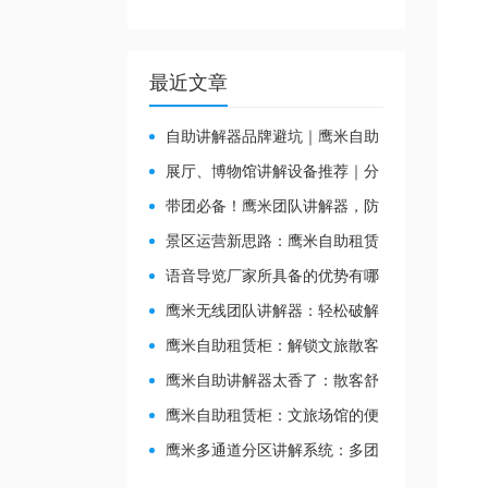
最近文章
自助讲解器品牌避坑｜鹰米自助
讲解器，实测好用不踩雷
展厅、博物馆讲解设备推荐｜分
区讲解系统，解决多团队接待核心
带团必备！鹰米团队讲解器，防
痛点
串音 + 易管理双在线
景区运营新思路：鹰米自助租赁
柜，不只是省了点人工费
​语音导览厂家所具备的优势有哪
些？
鹰米无线团队讲解器：轻松破解
大团队沟通难题
鹰米自助租赁柜：解锁文旅散客
服务新方式，省心又高效
鹰米自助讲解器太香了：散客舒
心，我们运营也减负
鹰米自助租赁柜：文旅场馆的便
民与减负神器
鹰米多通道分区讲解系统：多团
队接待的“静音结界”神器