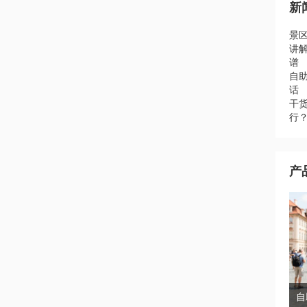
新
景
讲
谱
自助
话
干
行
产