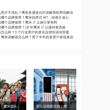
么用才不混乱？鹰米多通道分区讲解系统帮你解决
器哪个品牌推荐？鹰米挂脖式 M7，轻便又省心
哪个品牌推荐？鹰米 i7 让旅行更有料
哪个品牌推荐？18 年鹰米 i7 让接待更高效
器怎么样？3 个行业用户的真实反馈告诉你答案
｜鹰米讲解器怎么样？用了半年的老用户来现身说
带团必备！鹰米团队讲解器，防串音 + 易管理双在线
景区运营新思路：鹰米自助租赁柜，不只是省了点人工费