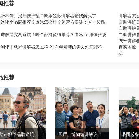
闻推荐
区听不清、展厅接待乱？鹰米这款讲解器帮我解决了
讲解器怎
解器哪个品牌推荐？鹰米怎么样？运营方实测：省心又靠
自助讲解
自助讲解器
讲解器实测避坑！哪个品牌值得推荐？鹰米 i7 用体验说
自助讲解器
鹰米讲解
货测评｜鹰米讲解器怎么样？18 年老牌的实力到底行不
真实体验
？
法
品推荐
自助讲解器品牌避坑｜鹰米自助讲解器，实测好用不踩雷
展厅、博物馆讲解设备推荐｜分区讲解系统，解决多团队接待核心痛点