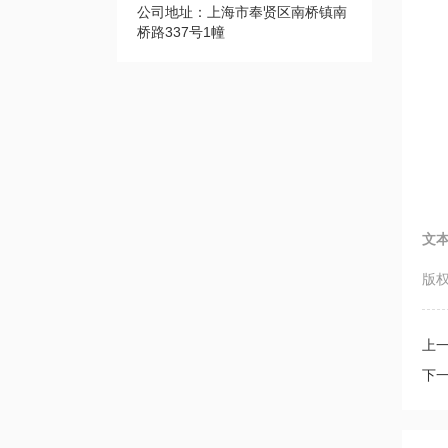
公司地址：上海市奉贤区南桥镇南
桥路337号1幢
文
版权
上
下