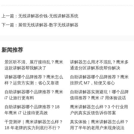
上一篇：无线讲解器价钱-无线讲解器系统
下一篇：展馆无线讲解器-数字无线讲解器
新闻推荐
景区听不清、展厅接待乱？鹰米
讲解器怎么用才不混乱？鹰米多
这款讲解器帮我解决了
通道分区讲解系统帮你解决
讲解器哪个品牌推荐？鹰米怎么
自助讲解器哪个品牌推荐？鹰米
样？运营方实测：省心又靠谱
挂脖式 M7，轻便又省心
自助讲解器哪个品牌推荐？鹰米
自助讲解器实测避坑！哪个品牌
i7 让旅行更有料
值得推荐？鹰米 i7 用体验说话
自助讲解器哪个品牌推荐？18
鹰米讲解器怎么样？3 个行业用
年鹰米 i7 让接待更高效
户的真实反馈告诉你答案
干货测评｜鹰米讲解器怎么样？
真实体验｜鹰米讲解器怎么样？
18 年老牌的实力到底行不行？
用了半年的老用户来现身说法