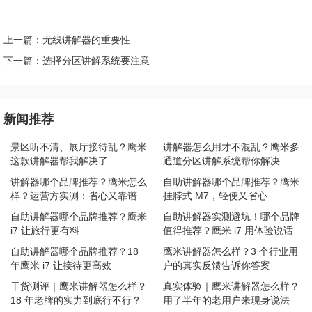
上一篇：无线讲解器的重要性
下一篇：选择分区讲解系统要注意
新闻推荐
景区听不清、展厅接待乱？鹰米
讲解器怎么用才不混乱？鹰米多
这款讲解器帮我解决了
通道分区讲解系统帮你解决
讲解器哪个品牌推荐？鹰米怎么
自助讲解器哪个品牌推荐？鹰米
样？运营方实测：省心又靠谱
挂脖式 M7，轻便又省心
自助讲解器哪个品牌推荐？鹰米
自助讲解器实测避坑！哪个品牌
i7 让旅行更有料
值得推荐？鹰米 i7 用体验说话
自助讲解器哪个品牌推荐？18
鹰米讲解器怎么样？3 个行业用
年鹰米 i7 让接待更高效
户的真实反馈告诉你答案
干货测评｜鹰米讲解器怎么样？
真实体验｜鹰米讲解器怎么样？
18 年老牌的实力到底行不行？
用了半年的老用户来现身说法