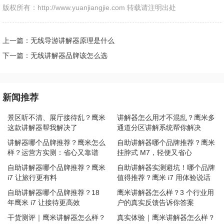
版权所有：http://www.yuanjiangjie.com 转载请注明出处
上一篇：无线导游讲解器原理是什么
下一篇：无线讲解器品牌该怎么选
新闻推荐
景区听不清、展厅接待乱？鹰米
讲解器怎么用才不混乱？鹰米多
这款讲解器帮我解决了
通道分区讲解系统帮你解决
讲解器哪个品牌推荐？鹰米怎么
自助讲解器哪个品牌推荐？鹰米
样？运营方实测：省心又靠谱
挂脖式 M7，轻便又省心
自助讲解器哪个品牌推荐？鹰米
自助讲解器实测避坑！哪个品牌
i7 让旅行更有料
值得推荐？鹰米 i7 用体验说话
自助讲解器哪个品牌推荐？18
鹰米讲解器怎么样？3 个行业用
年鹰米 i7 让接待更高效
户的真实反馈告诉你答案
干货测评｜鹰米讲解器怎么样？
真实体验｜鹰米讲解器怎么样？