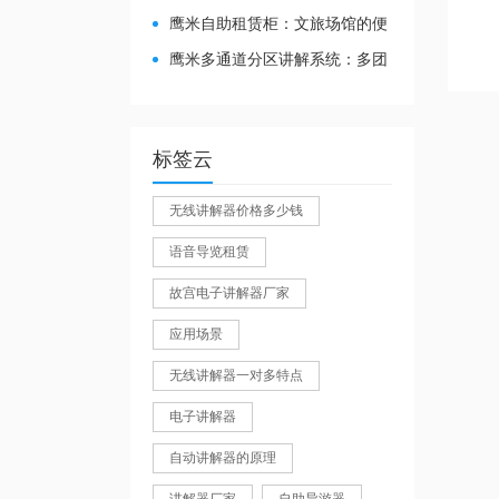
心，我们运营也减负
鹰米自助租赁柜：文旅场馆的便
文
章
民与减负神器
鹰米多通道分区讲解系统：多团
导
航
队接待的“静音结界”神器
标签云
无线讲解器价格多少钱
语音导览租赁
故宫电子讲解器厂家
应用场景
无线讲解器一对多特点
电子讲解器
自动讲解器的原理