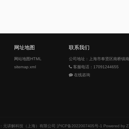
网址地图
联系我们
网站地图HTML
公司地址：上海市奉贤区南桥镇南桥
sitemap.xml
客服电话：17091244655
在线咨询
：元讲解科技（上海）有限公司
沪ICP备2022007405号-1
Powered by Z