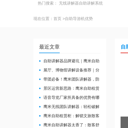
热门搜索：
无线讲解器
自助讲解系统
现在位置：
首页
>
自助导游机优势
最近文章
自
自助讲解器品牌避坑｜鹰米自助
讲解器，实测好用不踩雷
展厅、博物馆讲解设备推荐｜分
区讲解系统，解决多团队接待核心
带团必备！鹰米团队讲解器，防
痛点
串音 + 易管理双在线
景区运营新思路：鹰米自助租赁
柜，不只是省了点人工费
​语音导览厂家所具备的优势有哪
些？
鹰米无线团队讲解器：轻松破解
大团队沟通难题
鹰米自助租赁柜：解锁文旅散客
服务新方式，省心又高效
鹰米自助讲解器太香了：散客舒