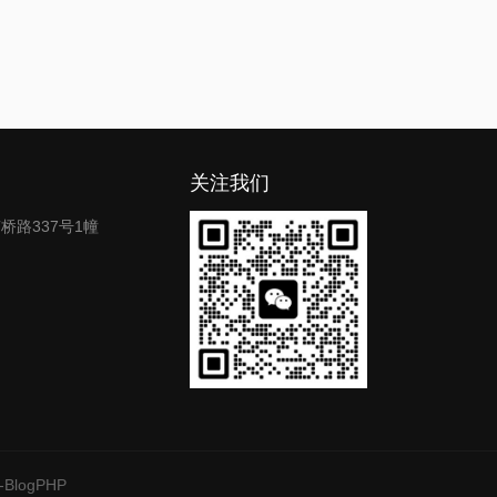
关注我们
路337号1幢
-BlogPHP