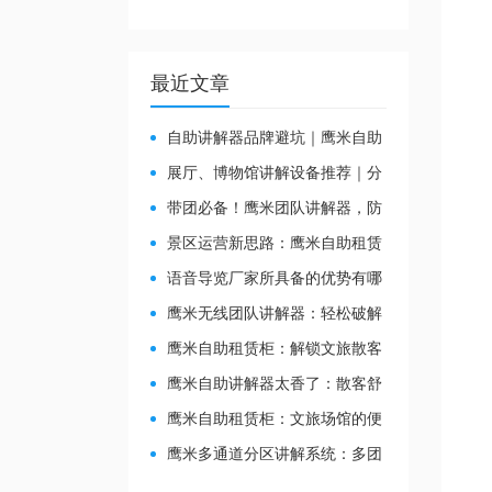
最近文章
自助讲解器品牌避坑｜鹰米自助
讲解器，实测好用不踩雷
展厅、博物馆讲解设备推荐｜分
区讲解系统，解决多团队接待核心
带团必备！鹰米团队讲解器，防
痛点
串音 + 易管理双在线
景区运营新思路：鹰米自助租赁
柜，不只是省了点人工费
​语音导览厂家所具备的优势有哪
些？
鹰米无线团队讲解器：轻松破解
大团队沟通难题
鹰米自助租赁柜：解锁文旅散客
服务新方式，省心又高效
鹰米自助讲解器太香了：散客舒
心，我们运营也减负
鹰米自助租赁柜：文旅场馆的便
民与减负神器
鹰米多通道分区讲解系统：多团
队接待的“静音结界”神器