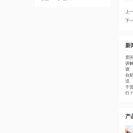
上
下
新
景
讲
谱
自助
话
干
行
产