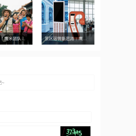
带团必备！鹰米团队讲解器，防串音 + 易管理双在线
景区运营新思路：鹰米自助租赁柜，不只是省了点人工费
~