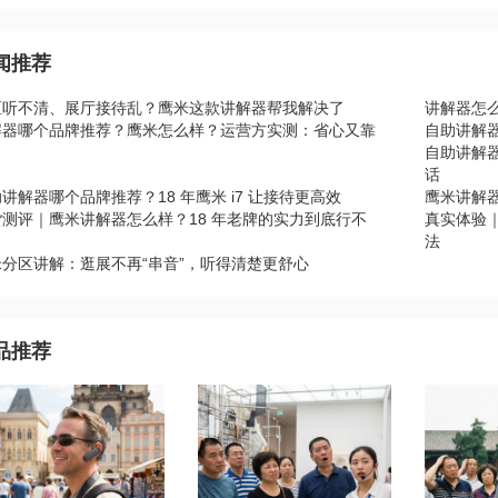
闻推荐
区听不清、展厅接待乱？鹰米这款讲解器帮我解决了
讲解器怎
解器哪个品牌推荐？鹰米怎么样？运营方实测：省心又靠
自助讲解器
自助讲解器
话
讲解器哪个品牌推荐？18 年鹰米 i7 让接待更高效
鹰米讲解
货测评｜鹰米讲解器怎么样？18 年老牌的实力到底行不
真实体验
？
法
米分区讲解：逛展不再“串音”，听得清楚更舒心
品推荐