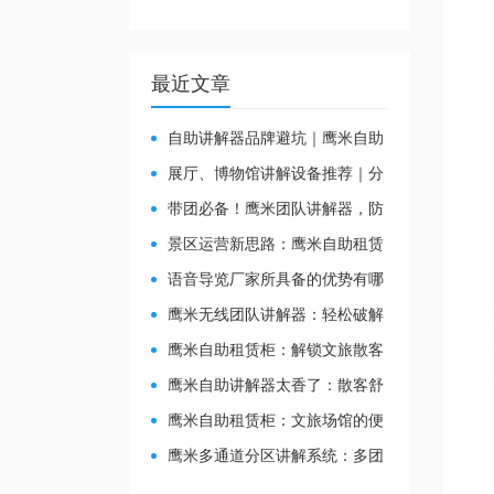
最近文章
自助讲解器品牌避坑｜鹰米自助
讲解器，实测好用不踩雷
展厅、博物馆讲解设备推荐｜分
区讲解系统，解决多团队接待核心
带团必备！鹰米团队讲解器，防
痛点
串音 + 易管理双在线
景区运营新思路：鹰米自助租赁
柜，不只是省了点人工费
​语音导览厂家所具备的优势有哪
些？
鹰米无线团队讲解器：轻松破解
大团队沟通难题
鹰米自助租赁柜：解锁文旅散客
服务新方式，省心又高效
鹰米自助讲解器太香了：散客舒
心，我们运营也减负
鹰米自助租赁柜：文旅场馆的便
民与减负神器
鹰米多通道分区讲解系统：多团
队接待的“静音结界”神器