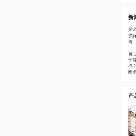
新
景
讲
谱
自助
干
行
鹰
产