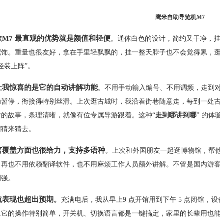
鹰米自助导览机M7
款
M7 最直观的优势就是颜值和轻便
。通体白色的设计，简约又干净，
配饰。重量也很友好，拿在手里轻飘飘的，挂一整天脖子也不会觉得累，
轻装上阵”。
让我惊喜的是它的自动讲解功能
。不用手动输入编号、不用调频，走到
动暂停，衔接得特别丝滑。上次逛古城时，我沿着街巷随意走，每到一处
后的故事，条理清晰，就像有位专属导游跟着。这种
“
走到哪讲到哪
” 的
绍猜来猜去。
言覆盖方面也很给力，支持多语种
。上次和外国朋友一起逛博物馆，帮
，再也不用依赖翻译软件，也不用麻烦工作人员额外讲解。不管是国内游
别强。
航表现也超出预期
。
充满电后，我从早上
9 点开馆用到下午 5 点闭馆
且它的操作特别简单，开关机、切换语言都是一键搞定，家里的长辈用也