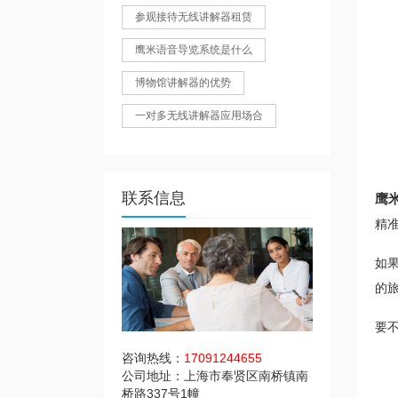
参观接待无线讲解器租赁
鹰米语音导览系统是什么
博物馆讲解器的优势
一对多无线讲解器应用场合
联系信息
鹰
精
如
的
要
咨询热线：
17091244655
公司地址：上海市奉贤区南桥镇南
桥路337号1幢