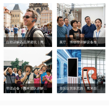
自助讲解器品牌避坑｜鹰米自助讲解器，实测好用不踩雷
展厅、博物馆讲解设备推荐｜分区讲解系统，解决多团队接待核心痛点
带团必备！鹰米团队讲解器，防串音 + 易管理双在线
景区运营新思路：鹰米自助租赁柜，不只是省了点人工费