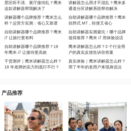
景区听不清、展厅接待乱？鹰米
讲解器怎么用才不混乱？鹰米多
这款讲解器帮我解决了
通道分区讲解系统帮你解决
讲解器哪个品牌推荐？鹰米怎么
自助讲解器哪个品牌推荐？鹰米
样？运营方实测：省心又靠谱
挂脖式 M7，轻便又省心
自助讲解器哪个品牌推荐？鹰米
自助讲解器实测避坑！哪个品牌
i7 让旅行更有料
值得推荐？鹰米 i7 用体验说话
自助讲解器哪个品牌推荐？18
鹰米讲解器怎么样？3 个行业用
年鹰米 i7 让接待更高效
户的真实反馈告诉你答案
干货测评｜鹰米讲解器怎么样？
真实体验｜鹰米讲解器怎么样？
18 年老牌的实力到底行不行？
用了半年的老用户来现身说法
产品推荐