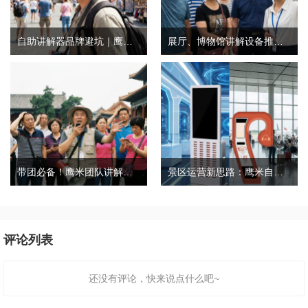
自助讲解器品牌避坑｜鹰米自助讲解器，实测好用不踩雷
展厅、博物馆讲解设备推荐｜分区讲解系统，解决多团队接待核心痛点
带团必备！鹰米团队讲解器，防串音 + 易管理双在线
景区运营新思路：鹰米自助租赁柜，不只是省了点人工费
评论列表
还没有评论，快来说点什么吧~