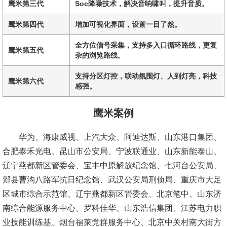
鹰米第三代
Soc降噪技术，解决音响啸叫，提升音质。
鹰米第四代
增加可视化界面，设置一目了然。
全方位信号采集，支持多入口循环路线，更复
鹰米第五代
杂的浏览路线。
支持分区灯控，联动氛围灯、人到灯亮，科技
鹰米第六代
感强。
鹰米案例
华为、海康威视、上汽大众、阿迪达斯、山东港口集团、
合肥泰禾光电、昆山市公安局、宁波联通业、山东新能泰山、
辽宁燕都新区管委会、宝丰中原解放纪念馆、七河台公安局、
郏县曹沟八路军抗日纪念馆、武汉公安局刑侦局、重庆市大足
区城市综合示范馆、辽宁燕都新区管委会、北京笔中、山东济
南综合能源服务中心、罗科佳华、山东浩信集团、江苏电力职
业技能训练基、烟台福莱党群服务中心、北京中关村南大街方