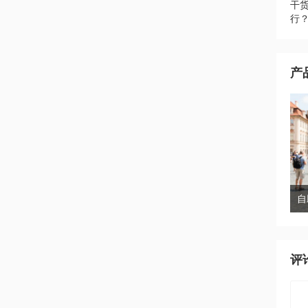
干
行
产
评