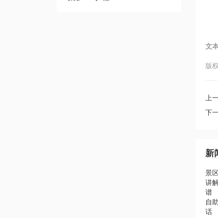
文
版权
上
下
新
景
讲
谱
自助
话