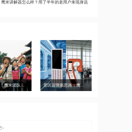
｜鹰米讲解器怎么样？用了半年的老用户来现身说
带团必备！鹰米团队讲解器，防串音 + 易管理双在线
景区运营新思路：鹰米自助租赁柜，不只是省了点人工费
~