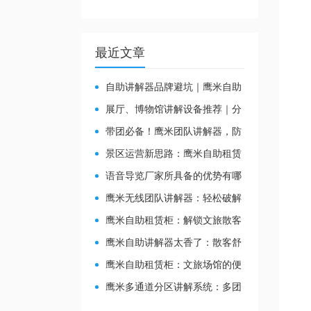
最近文章
自助讲解器品牌避坑｜鹰米自助
讲解器，实测好用不踩雷
展厅、博物馆讲解设备推荐｜分
区讲解系统，解决多团队接待核心
带团必备！鹰米团队讲解器，防
痛点
串音 + 易管理双在线
景区运营新思路：鹰米自助租赁
柜，不只是省了点人工费
​语音导览厂家所具备的优势有哪
些？
鹰米无线团队讲解器：轻松破解
大团队沟通难题
鹰米自助租赁柜：解锁文旅散客
服务新方式，省心又高效
鹰米自助讲解器太香了：散客舒
心，我们运营也减负
鹰米自助租赁柜：文旅场馆的便
民与减负神器
鹰米多通道分区讲解系统：多团
队接待的“静音结界”神器