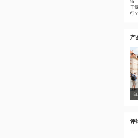
话
干
行
产
评