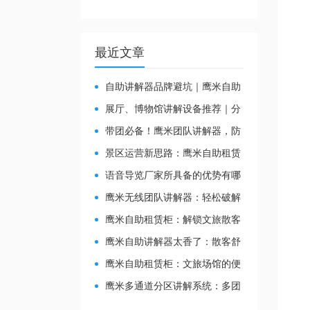
最近文章
自助讲解器品牌避坑｜鹰米自助
讲解器，实测好用不踩雷
展厅、博物馆讲解设备推荐｜分
区讲解系统，解决多团队接待核心
带团必备！鹰米团队讲解器，防
痛点
串音 + 易管理双在线
景区运营新思路：鹰米自助租赁
柜，不只是省了点人工费
​语音导览厂家所具备的优势有哪
些？
鹰米无线团队讲解器：轻松破解
大团队沟通难题
鹰米自助租赁柜：解锁文旅散客
服务新方式，省心又高效
鹰米自助讲解器太香了：散客舒
心，我们运营也减负
鹰米自助租赁柜：文旅场馆的便
民与减负神器
鹰米多通道分区讲解系统：多团
队接待的“静音结界”神器