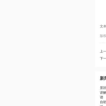
文
版权
上
下
新
景
讲
谱
自助