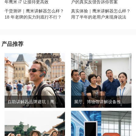
年鹰米 i7 让接待更高效
户的真实反馈告诉你答案
干货测评｜鹰米讲解器怎么样？
真实体验｜鹰米讲解器怎么样？
18 年老牌的实力到底行不行？
用了半年的老用户来现身说法
产品推荐
自助讲解器品牌避坑｜鹰米自助讲解器，实测好用不踩雷
展厅、博物馆讲解设备推荐｜分区讲解系统，解决多团队接待核心痛点