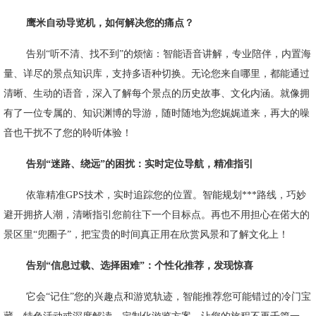
鹰米自动导览机，如何解决您的痛点？
告别
“听不清、找不到”的烦恼：智能语音讲解，专业陪伴
，
内置海
量、详尽的景点知识库，支持多语种切换。无论您来自哪里，都能通过
清晰、生动的语音，深入了解每个景点的历史故事、文化内涵。就像拥
有了一位专属的、知识渊博的导游，随时随地为您娓娓道来，再大的噪
音也干扰不了您的聆听体验！
告别
“迷路、绕远”的困扰：实时定位导航，精准指引
依靠精准
GPS技术，实时追踪您的位置。智能规划***路线，巧妙
避开拥挤人潮，清晰指引您前往下一个目标点。再也不用担心在偌大的
景区里“兜圈子”，把宝贵的时间真正用在欣赏风景和了解文化上！
告别
“信息过载、选择困难”：个性化推荐，发现惊喜
它会
“记住”您的兴趣点和游览轨迹，智能推荐您可能错过的冷门宝