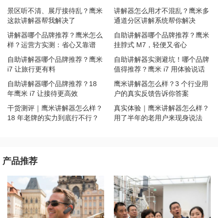
景区听不清、展厅接待乱？鹰米
讲解器怎么用才不混乱？鹰米多
这款讲解器帮我解决了
通道分区讲解系统帮你解决
讲解器哪个品牌推荐？鹰米怎么
自助讲解器哪个品牌推荐？鹰米
样？运营方实测：省心又靠谱
挂脖式 M7，轻便又省心
自助讲解器哪个品牌推荐？鹰米
自助讲解器实测避坑！哪个品牌
i7 让旅行更有料
值得推荐？鹰米 i7 用体验说话
自助讲解器哪个品牌推荐？18
鹰米讲解器怎么样？3 个行业用
年鹰米 i7 让接待更高效
户的真实反馈告诉你答案
干货测评｜鹰米讲解器怎么样？
真实体验｜鹰米讲解器怎么样？
18 年老牌的实力到底行不行？
用了半年的老用户来现身说法
产品推荐