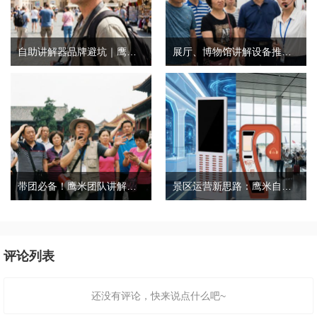
自助讲解器品牌避坑｜鹰米自助讲解器，实测好用不踩雷
展厅、博物馆讲解设备推荐｜分区讲解系统，解决多团队接待核心痛点
带团必备！鹰米团队讲解器，防串音 + 易管理双在线
景区运营新思路：鹰米自助租赁柜，不只是省了点人工费
评论列表
还没有评论，快来说点什么吧~