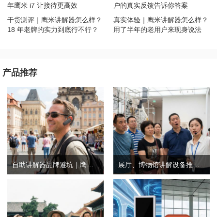
年鹰米 i7 让接待更高效
户的真实反馈告诉你答案
干货测评｜鹰米讲解器怎么样？
真实体验｜鹰米讲解器怎么样？
18 年老牌的实力到底行不行？
用了半年的老用户来现身说法
产品推荐
自助讲解器品牌避坑｜鹰米自助讲解器，实测好用不踩雷
展厅、博物馆讲解设备推荐｜分区讲解系统，解决多团队接待核心痛点