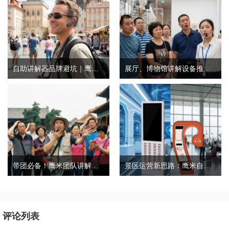
自助讲解器品牌避坑｜鹰米自助讲解器，实测好用不踩雷
展厅、博物馆讲解设备推荐｜分区讲解系统，解决多团队接待核心痛点
带团必备！鹰米团队讲解器，防串音 + 易管理双在线
景区运营新思路：鹰米自助租赁柜，不只是省了点人工费
评论列表