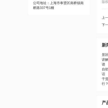
版权
公司地址：上海市奉贤区南桥镇南
桥路337号1幢
上
下
新
景
讲
谱
自助
话
干
行
产