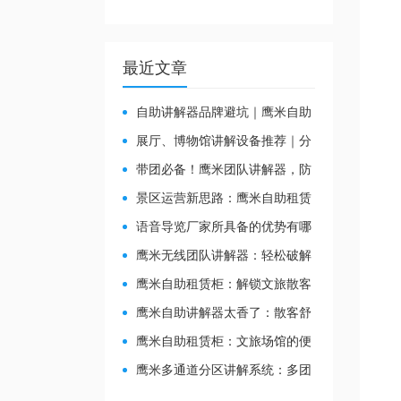
最近文章
自助讲解器品牌避坑｜鹰米自助
讲解器，实测好用不踩雷
展厅、博物馆讲解设备推荐｜分
区讲解系统，解决多团队接待核心
带团必备！鹰米团队讲解器，防
痛点
串音 + 易管理双在线
景区运营新思路：鹰米自助租赁
柜，不只是省了点人工费
​语音导览厂家所具备的优势有哪
些？
鹰米无线团队讲解器：轻松破解
大团队沟通难题
鹰米自助租赁柜：解锁文旅散客
服务新方式，省心又高效
鹰米自助讲解器太香了：散客舒
心，我们运营也减负
鹰米自助租赁柜：文旅场馆的便
民与减负神器
鹰米多通道分区讲解系统：多团
队接待的“静音结界”神器