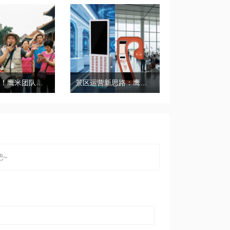
带团必备！鹰米团队讲解器，防串音 + 易管理双在线
景区运营新思路：鹰米自助租赁柜，不只是省了点人工费
~