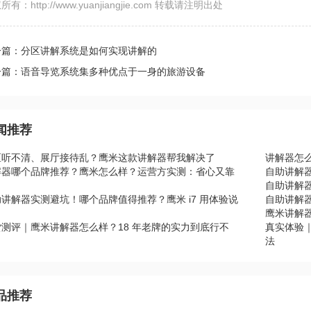
所有：http://www.yuanjiangjie.com 转载请注明出处
一篇：分区讲解系统是如何实现讲解的
一篇：语音导览系统集多种优点于一身的旅游设备
闻推荐
区听不清、展厅接待乱？鹰米这款讲解器帮我解决了
讲解器怎
解器哪个品牌推荐？鹰米怎么样？运营方实测：省心又靠
自助讲解
自助讲解器
讲解器实测避坑！哪个品牌值得推荐？鹰米 i7 用体验说
自助讲解器
鹰米讲解
货测评｜鹰米讲解器怎么样？18 年老牌的实力到底行不
真实体验
？
法
品推荐