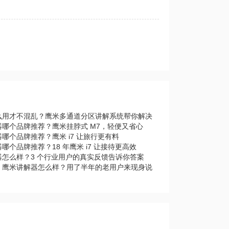
么用才不混乱？鹰米多通道分区讲解系统帮你解决
器哪个品牌推荐？鹰米挂脖式 M7，轻便又省心
哪个品牌推荐？鹰米 i7 让旅行更有料
哪个品牌推荐？18 年鹰米 i7 让接待更高效
器怎么样？3 个行业用户的真实反馈告诉你答案
｜鹰米讲解器怎么样？用了半年的老用户来现身说