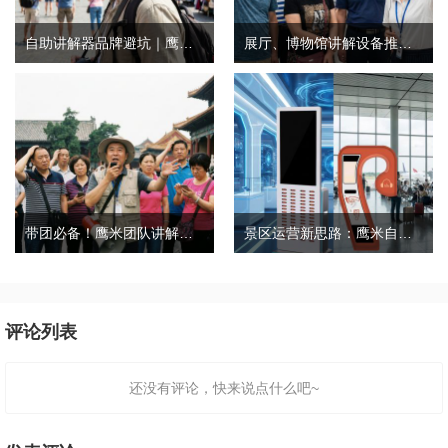
自助讲解器品牌避坑｜鹰米自助讲解器，实测好用不踩雷
展厅、博物馆讲解设备推荐｜分区讲解系统，解决多团队接待核心痛点
带团必备！鹰米团队讲解器，防串音 + 易管理双在线
景区运营新思路：鹰米自助租赁柜，不只是省了点人工费
评论列表
还没有评论，快来说点什么吧~