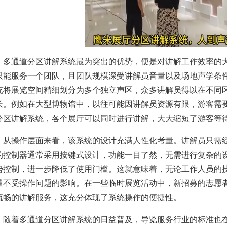
多通道分区讲解系统最为突出的优势，便是对讲解工作效率的
只能服务一个团队，且团队规模深受讲解员音量以及场地声学条
统将展览空间精细划分为多个独立声区，众多讲解员得以在不同
长。例如在大型博物馆中，以往可能因讲解员资源有限，游客需
分区讲解系统，各个展厅可以同时进行讲解，大大缩短了游客等
从操作层面来看，该系统的设计充满人性化考量。讲解员只需
的控制器通常采用按键式设计，功能一目了然，无需进行复杂的
势控制，进一步降低了使用门槛。这就意味着，无论工作人员的
量不受操作问题的影响。在一些临时展览活动中，新招募的志愿
流畅的讲解服务，这充分体现了系统操作的便捷性。
随着多通道分区讲解系统的日益普及，导览服务行业的标准也在被