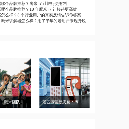
哪个品牌推荐？鹰米 i7 让旅行更有料
哪个品牌推荐？18 年鹰米 i7 让接待更高效
器怎么样？3 个行业用户的真实反馈告诉你答案
｜鹰米讲解器怎么样？用了半年的老用户来现身说
带团必备！鹰米团队讲解器，防串音 + 易管理双在线
景区运营新思路：鹰米自助租赁柜，不只是省了点人工费