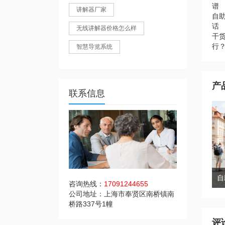
谱
讲解器厂家
自助
话
无线讲解器价格怎么样
干
行
智慧导览系统
产
联系信息
咨询热线：
17091244655
公司地址：上海市奉贤区南桥镇南
桥路337号1幢
评