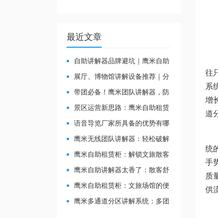
最近文章
自助讲解器品牌避坑｜鹰米自助
讲解器，实测好用不踩雷
往
展厅、博物馆讲解设备推荐｜分
系
区讲解系统，解决多团队接待核心
带团必备！鹰米团队讲解器，防
痛点
增
串音 + 易管理双在线
景区运营新思路：鹰米自助租赁
道
柜，不只是省了点人工费
​语音导览厂家所具备的优势有哪
些？
鹰米无线团队讲解器：轻松破解
统
大团队沟通难题
鹰米自助租赁柜：解锁文旅散客
手
服务新方式，省心又高效
鹰米自助讲解器太香了：散客舒
质
心，我们运营也减负
鹰米自助租赁柜：文旅场馆的便
供
民与减负神器
鹰米多通道分区讲解系统：多团
队接待的“静音结界”神器