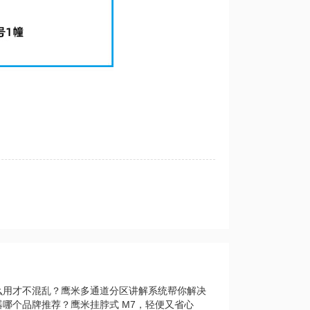
么用才不混乱？鹰米多通道分区讲解系统帮你解决
器哪个品牌推荐？鹰米挂脖式 M7，轻便又省心