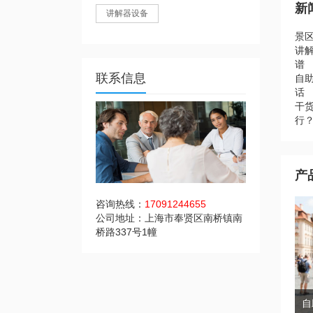
新
讲解器设备
景
讲
谱
联系信息
自助
话
干
行
产
咨询热线：
17091244655
公司地址：上海市奉贤区南桥镇南
桥路337号1幢