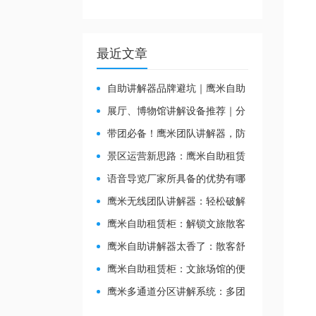
最近文章
自助讲解器品牌避坑｜鹰米自助
讲解器，实测好用不踩雷
展厅、博物馆讲解设备推荐｜分
区讲解系统，解决多团队接待核心
带团必备！鹰米团队讲解器，防
痛点
串音 + 易管理双在线
景区运营新思路：鹰米自助租赁
柜，不只是省了点人工费
​语音导览厂家所具备的优势有哪
些？
鹰米无线团队讲解器：轻松破解
大团队沟通难题
鹰米自助租赁柜：解锁文旅散客
服务新方式，省心又高效
鹰米自助讲解器太香了：散客舒
心，我们运营也减负
鹰米自助租赁柜：文旅场馆的便
民与减负神器
鹰米多通道分区讲解系统：多团
队接待的“静音结界”神器