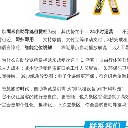
以
鹰米自助导览租赁柜
为例，其优势在于：
24小时运营
——不
时租还。
即扫即用
——支持微信、支付宝等移动支付，3秒完成租
别语言障碍。
智能定位讲解
——靠近景点自动播放解说，比人工
为什么自助导览租赁柜越来越受欢迎？ 1. 游客：自由行体验升级
低人力成本：减少导游和租赁窗口的工作人员配置。 3. 环保与
人际接触。 减少纸质导览图：电子化讲解更环保，符合绿色旅游
智慧旅游时代，自助导览是刚需 从“排队租设备”到“扫码即走
。它不仅让游客的旅行更自由、更智能，也为景区管理提供了高
一定会更加个性化、趣味化。 下次去景区，你会尝试自助导览吗