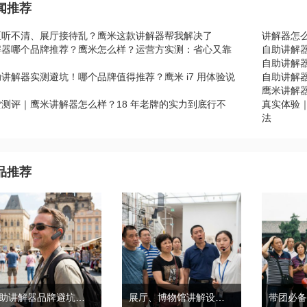
闻推荐
区听不清、展厅接待乱？鹰米这款讲解器帮我解决了
讲解器怎
解器哪个品牌推荐？鹰米怎么样？运营方实测：省心又靠
自助讲解
自助讲解器
讲解器实测避坑！哪个品牌值得推荐？鹰米 i7 用体验说
自助讲解器
鹰米讲解
货测评｜鹰米讲解器怎么样？18 年老牌的实力到底行不
真实体验
？
法
品推荐
自助讲解器品牌避坑｜鹰米自助讲解器，实测好用不踩雷
展厅、博物馆讲解设备推荐｜分区讲解系统，解决多团队接待核心痛点