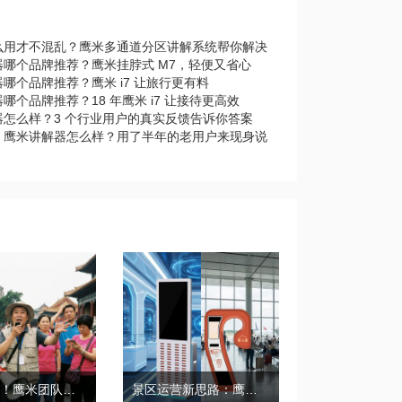
么用才不混乱？鹰米多通道分区讲解系统帮你解决
器哪个品牌推荐？鹰米挂脖式 M7，轻便又省心
哪个品牌推荐？鹰米 i7 让旅行更有料
哪个品牌推荐？18 年鹰米 i7 让接待更高效
器怎么样？3 个行业用户的真实反馈告诉你答案
｜鹰米讲解器怎么样？用了半年的老用户来现身说
带团必备！鹰米团队讲解器，防串音 + 易管理双在线
景区运营新思路：鹰米自助租赁柜，不只是省了点人工费