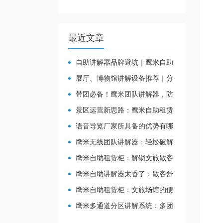
最近文章
自助讲解器品牌避坑｜鹰米自助
讲解器，实测好用不踩雷
展厅、博物馆讲解设备推荐｜分
区讲解系统，解决多团队接待核心
带团必备！鹰米团队讲解器，防
痛点
串音 + 易管理双在线
景区运营新思路：鹰米自助租赁
柜，不只是省了点人工费
​语音导览厂家所具备的优势有哪
些？
鹰米无线团队讲解器：轻松破解
大团队沟通难题
鹰米自助租赁柜：解锁文旅散客
服务新方式，省心又高效
鹰米自助讲解器太香了：散客舒
心，我们运营也减负
鹰米自助租赁柜：文旅场馆的便
民与减负神器
鹰米多通道分区讲解系统：多团
队接待的“静音结界”神器