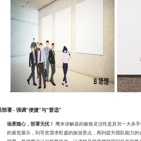
活部署
- 强调“便捷”与“普适”
场景随心，部署无忧！
极致灵活性
是其另一大杀手
鹰米讲解器的
的
展览展示
，到导览需求旺盛的
旅游景点
，再到提升团队能力的