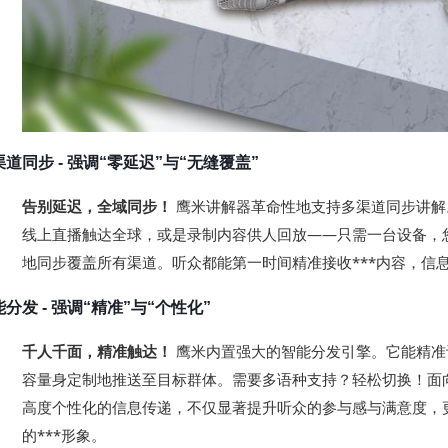
渠道同步
- 强调“零延迟”与“无缝覆盖”
告别延迟，全域同步！
多
渠道同步讲解
鹰米讲解器革命性地支
持
线上直播触达全球，或是录制内容供人回放
——只需一台设备，
地同步覆盖所有渠道。听众都能
第一时间
精准接收***内容，信
能分发
- 强调“精准”与“个性化”
千人千面，精准触达！
智能分发引擎
。它能
精准
鹰米内置强大的
容
量身定制
地推送至目标群体。需要多语种支持？轻松切换！面
高度个性化
的信息传递，不仅
显著提升
听众的参与感与满意度，
的***形象。