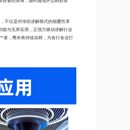
杂设备的束缚，
随时随地
开启精彩讲
，不仅是对传统讲解模式的颠覆性革
功能与无界应用，正
强力驱动
讲解行业
**者
，鹰米将持续深耕，为各行各业打