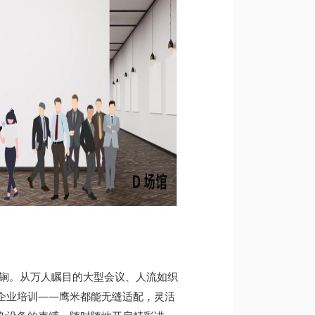
锏。从万人瞩目的
大型会议
、人流如织
企业培训
——鹰米都能
无缝适配
，灵活