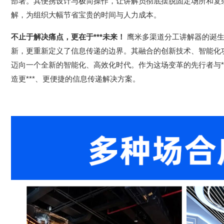
部署。其
便携设计
与
极简操作
，让讲解员彻底摆脱固定场所和复
解，为组织
大幅节省
宝贵的时间与人力成本。
不止于解决痛点，更在于***未来！
鹰米多渠道分工讲解器的诞生
新，更
重新定义
了信息传递的边界。其融合的创新技术、智能化
迈向一个全新的智能化、高效化时代。作为这场变革的
先行者与*
造更***、更便捷的信息传递解决方案。