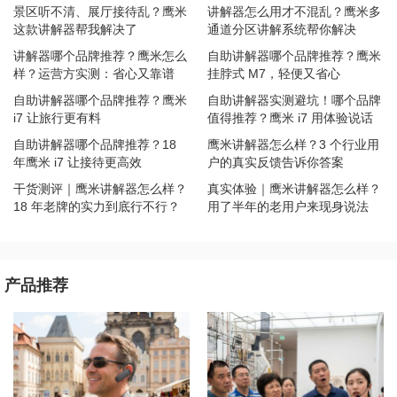
景区听不清、展厅接待乱？鹰米
讲解器怎么用才不混乱？鹰米多
这款讲解器帮我解决了
通道分区讲解系统帮你解决
讲解器哪个品牌推荐？鹰米怎么
自助讲解器哪个品牌推荐？鹰米
样？运营方实测：省心又靠谱
挂脖式 M7，轻便又省心
自助讲解器哪个品牌推荐？鹰米
自助讲解器实测避坑！哪个品牌
i7 让旅行更有料
值得推荐？鹰米 i7 用体验说话
自助讲解器哪个品牌推荐？18
鹰米讲解器怎么样？3 个行业用
年鹰米 i7 让接待更高效
户的真实反馈告诉你答案
干货测评｜鹰米讲解器怎么样？
真实体验｜鹰米讲解器怎么样？
18 年老牌的实力到底行不行？
用了半年的老用户来现身说法
产品推荐