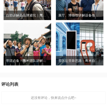
自助讲解器品牌避坑｜鹰米自助讲解器，实测好用不踩雷
展厅、博物馆讲解设备推荐｜分区讲解系统，解决多团队接待核心痛点
带团必备！鹰米团队讲解器，防串音 + 易管理双在线
景区运营新思路：鹰米自助租赁柜，不只是省了点人工费
评论列表
还没有评论，快来说点什么吧~