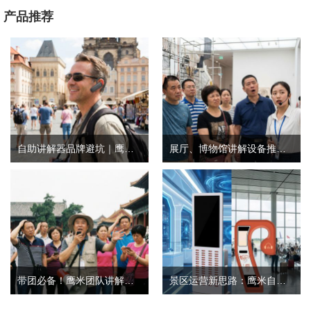
产品推荐
自助讲解器品牌避坑｜鹰米自助讲解器，实测好用不踩雷
展厅、博物馆讲解设备推荐｜分区讲解系统，解决多团队接待核心痛点
带团必备！鹰米团队讲解器，防串音 + 易管理双在线
景区运营新思路：鹰米自助租赁柜，不只是省了点人工费