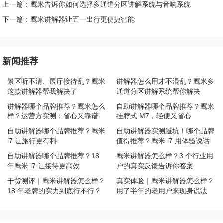
上一篇：鹰米告诉你如何选择多通道分区讲解系统与音响系统
下一篇：鹰米讲解器让五一出行更便捷智能
新闻推荐
景区听不清、展厅接待乱？鹰米
讲解器怎么用才不混乱？鹰米多
这款讲解器帮我解决了
通道分区讲解系统帮你解决
讲解器哪个品牌推荐？鹰米怎么
自助讲解器哪个品牌推荐？鹰米
样？运营方实测：省心又靠谱
挂脖式 M7，轻便又省心
自助讲解器哪个品牌推荐？鹰米
自助讲解器实测避坑！哪个品牌
i7 让旅行更有料
值得推荐？鹰米 i7 用体验说话
自助讲解器哪个品牌推荐？18
鹰米讲解器怎么样？3 个行业用
年鹰米 i7 让接待更高效
户的真实反馈告诉你答案
干货测评｜鹰米讲解器怎么样？
真实体验｜鹰米讲解器怎么样？
18 年老牌的实力到底行不行？
用了半年的老用户来现身说法